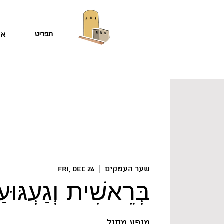
תפריט
או
שער העמקים
  |  
Fri, Dec 26
בְּרֵאשִׁית וְגַעְגּוּעַ
מופע מחול