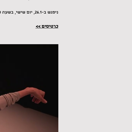
ניפגש ב-26.1, יום שישי, בשעה 11:00,טחנת הקמח שער העמקים.
כרטיסים >>