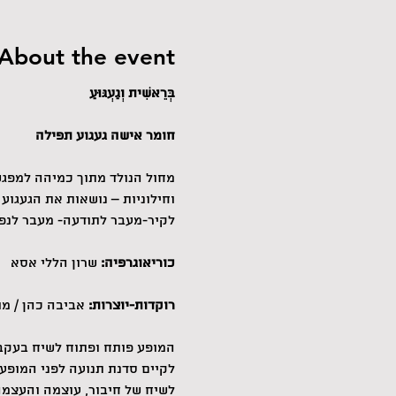
About the event
בְּרֵאשִׁית וְגַעְגּוּעַ
חומר אישה געגוע תפילה
מחול הנולד מתוך כמיהה למפגש 
וחילוניות – נושאות את הגעגוע
לקיר-מעבר לתודעה- מעבר לנפר
כוריאוגרפיה:
 שרון הללי אסא
רוקדות-יוצרות:
 אביבה כהן / מו
המופע פותח ופתוח לשיח בעקבות
לקיים סדנת תנועה לפני המופע
לשיח של חיבור, עוצמה והעצמה