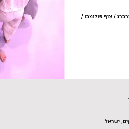
רברג / צוף פולומבו /
ם, ישראל