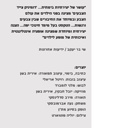
"עושר של יצירתיות בימתית... 'דומיניק צייד 
הצבעים' מציגה בפני הילדים את עולם 
הצבע ובמיוחד את החיבורים שבין צבעים 
ורגשות... הטקסט בעל מימד חינוכי יפה... הצגה 
יצירתית ומיוחדת שמציגה אופציה אינטליגנטית 
ואיכותית של מופע לילדים"
שי בר יעקב / ידיעות אחרונות
יוצרים:
כתיבה, בימוי, עיצוב תפאורה: אירית בשן
עיצוב בובות: רויטל אריאלי
לבוש: מלני לומברד
מוזיקה: יובל חבקין, אירית בשן
תאורה: מירב סדלינסקי
משחק: נעה אברמובסקי 
הופק בסיוע מת"ן
צילום: יוליה פוטוארט