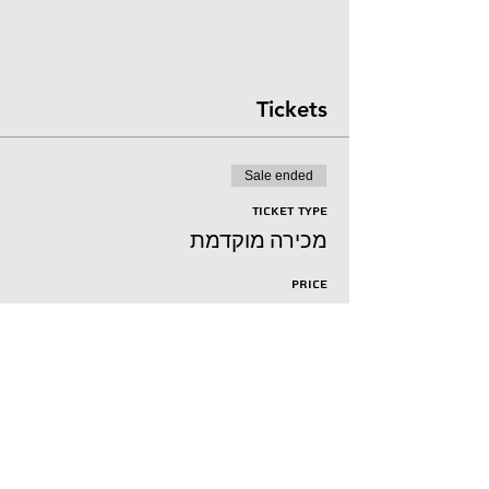
Tickets
Sale ended
Ticket type
מכירה מוקדמת
Price
₪45.00
+₪1.13 ticket service fee
Sale ended
Ticket type
רגיל