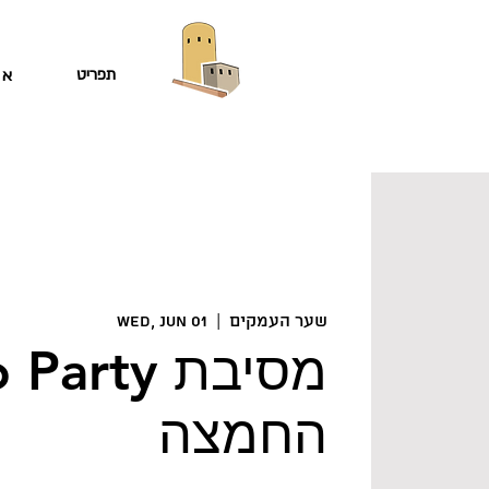
תפריט
או
שער העמקים
  |  
Wed, Jun 01
oMo Party
החמצה