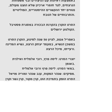
באמצעות ראיונות עם הניצולים ובני משפחות
הנרצחים, לצד חומרי ארכיון שלא הוצגו מעולם,
נטווים יחד ההקשרים ההיסטוריים, הפוליטיים
והתרבותיים של הטבח.
הסרט הוקרן בהקרנת הבכורה במסגרת פסטיבל
הקולנוע ירושלים.
באפריל 2024, לציון 50 שנה לפיגוע, הוקרן הסרט
במשכן הנשיא, במעמד יצחק הרצוג, נשיא המדינה
ורעייתו, מיכל הרצוג.
יוצרי הסרט: ליסה פרץ, רובי אלמליח ואילנית
באומן.
במאי הסרט: ליסה פרץ ורובי אלמליח.
מפיקים: שנהר הפקות, ענב שנהר ומוריה מויאל.
הסרט הופק בתמיכת הוט, קרן מקור, קרן גשר וקרן
גליל לקולנוע.
לצפייה בטריילר >>