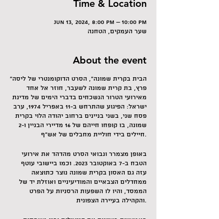
Time & Location
Jun 13, 2024, 8:00 PM – 10:00 PM
שער העמקים, הטחנה
About the event
"הבית בקרית שמונה", הסרט הדוקומנטרי של ליסה
פרץ, בת קרית שמונה לשעבר, חוזר אל אחד
מאירועי הטרור הנשכחים בדברי הימים של מדינת
ישראל: הפיגוע שהתרחש ב-11 באפריל 1974, ערב
פסח שני, בשני בניינים ברחוב יהודה הלוי בקרית
שמונה, בו קופחו חייהם של 16 מדיירי הבניין ו-2
חיילים בידי חוליית מחבלים של אש"ף.
באופן מצמרר ונבואי הסרט מהדהד את אירועי
הטבח ב-7 באוקטובר 2023. וכמו ביישובי עוטף
עזה גם האסון בקרית שמונה נוצר כתוצאה
ממחדלים הצבאיים והמודיעיניים ואוזלת יד של
הממסד, והיו לו השפעות הרסניות על הפרט
והקהילה בעיירה הצפונית.