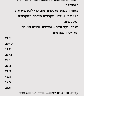
המיוחלת.
בסוף המפגש נאספים שוב כדי להשמיע את 
השירים שנולדו. מקבלים פידבק מהקבוצה 
ומסכמים.
מנחה: יעל תלם - מיילדת שירים ויוצרת.
תאריכי המפגשים:
22.9
20.10
17.11
29.12
26.1
23.2
22.3
12.4
17.5
21.6
עלות: 120 ש"ח למפגש בודד, או 400 ש"ח 
לכרטיסיה של 4 מפגשים (לכרטיסיה אין תאריך 
תפוגה).
ההשתתפות בהרשמה מראש אצל יעל: 0544-
529418