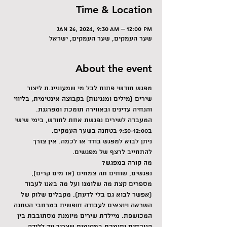
Time & Location
Jan 26, 2024, 9:30 AM – 12:00 PM
שער העמקים, שער העמקים, ישראל
About the event
מפגש חודשי פתוח לכל מי שמעוניינ.ת ליצור 
שירים (מילים ומנגינות) בקבוצה אינטימית, בליווי 
והנחיה עדינים ובאווירה תומכת ומפרגנת.
המעבדה לשירים נפגשת אחת לחודש, בימי שישי 
ב9:30-12:00 בטחנה בשער העמקים.
ניתן לבוא למפגש בודד או לכמה. אין צורך 
להתחייב לרצף של מפגשים.
מה קורה במפגש?
נפגשים, שותים תה צמחים (או מים קרים), 
מספרים קצת מה שלומנו ועל מה באנו לעבוד 
(אפשר לבוא גם בלי לדעת). מקבלים שלוק של 
השראה ויוצאים לעבודה חופשית במרחבי הטחנה 
המכושפת. מיילדת שירים מיומנת מסתובבת בין 
הנוכחים ותומכת במקומות שצריך עד ללידה 