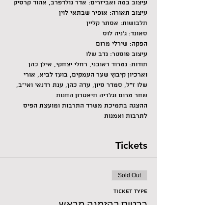
עיצוב במה ואביזרים: אדר גולדפרב, אהוד קרסיק
עיצוב תאורה: אופיר שבתאי לוין
תלבושות: אסתר קליין
סאונד: ג'ניה לוס
הפקה: שירלי מרום
עיצוב פוסטר: נדב שלו
תודות: נמרוד ראובני, רחלי יצחקי, אילן כהן 
וארכיון קיבוץ שער העמקים, בועז לביא, אורי 
שלו ז״ל, סמדר סיון, עדה כהן, ענת רדנאי ואי״ב, 
שחר מרום וגלריה תיאטרון החנות
ההצגה בתמיכת משרד התרבות ומועצת הפיס 
לתרבות ואמנות
Tickets
Sold Out
Ticket type
כרטיס בהזמנה מראש