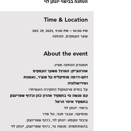
הטחנה בבימוי יונתן לוי
Time & Location
Dec 29, 2023, 9:00 PM – 10:00 PM
שער העמקים, הטחנה
About the event
תאטרון הטחנה מציג:
אהרונצ'יק: המרגל משער העמקים
דוקו-דרמה מוסיקלית על פנצ'ר, נאמנות 
ואידיאולוגיה
על בסיס פרוטוקול החקירה האמיתי!
עם מנשה נוי בתפקיד אהרון כהן וג'וזף שפרינצק 
בתפקיד איסר הראל
בימוי: יונתן לוי
מוסיקה: אבנר חנני, טל פדר
עיבוד טקסט: יונתן לוי, ג׳וזף שפרינצק
בהשתתפות: מנשה נוי, ג׳וזף שפרינצק, יונתן לוי