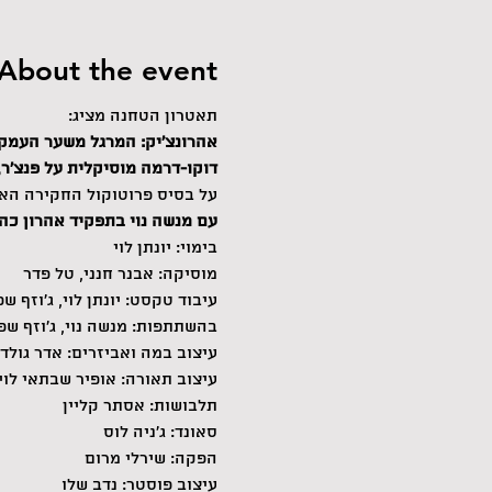
About the event
תאטרון הטחנה מציג:
אהרונצ'יק: המרגל משער העמק
דוקו-דרמה מוסיקלית על פנצ'ר, 
על בסיס פרוטוקול החקירה האמ
עם מנשה נוי בתפקיד אהרון כהן
בימוי: יונתן לוי
מוסיקה: אבנר חנני, טל פדר
עיבוד טקסט: יונתן לוי, ג׳וזף ש
בהשתתפות: מנשה נוי, ג׳וזף שפר
עיצוב במה ואביזרים: אדר גולד
עיצוב תאורה: אופיר שבתאי לוי
תלבושות: אסתר קליין
סאונד: ג'ניה לוס
הפקה: שירלי מרום
עיצוב פוסטר: נדב שלו