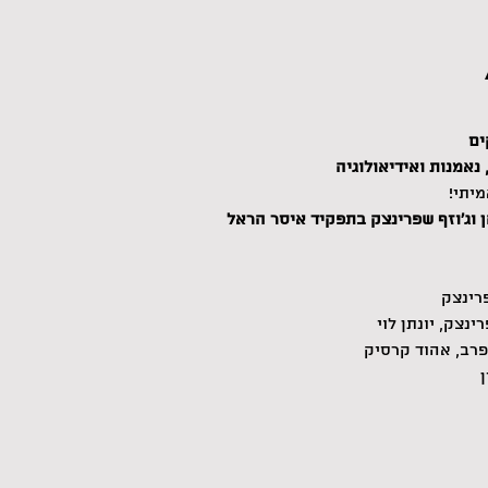
ים
נאמנות ואידיאולוגיה
יתי!
 וג'וזף שפרינצק בתפקיד איסר הראל
פרינצק
ינצק, יונתן לוי
פרב, אהוד קרסיק
ן