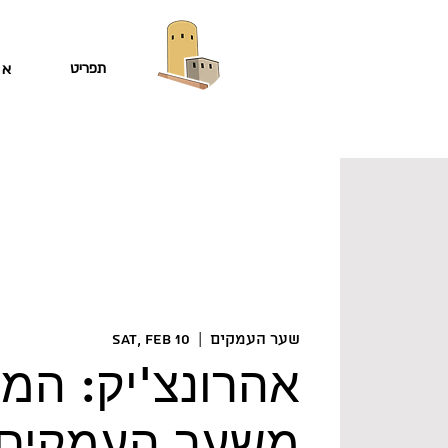
תפריט
או
שער העמקים
  |  
Sat, Feb 10
אהרונצ'יק: המ
משער העמקים