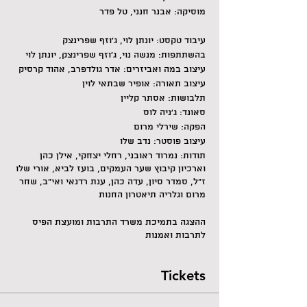
מוסיקה: אבנר חנני, טל פדר
עיבוד טקסט: יונתן לוי, ג׳וזף שפרינצק
בהשתתפות: מנשה נוי, ג׳וזף שפרינצק, יונתן לוי
עיצוב במה ואביזרים: אדר גולדפרב, אהוד קרסיק
עיצוב תאורה: אופיר שבתאי לוין
תלבושות: אסתר קליין
סאונד: ג'ניה לוס
הפקה: שירלי מרום
עיצוב פוסטר: נדב שלו
תודות: נמרוד ראובני, רחלי יצחקי, אילן כהן
וארכיון קיבוץ שער העמקים, בועז לביא, אורי שלו
ז״ל, סמדר סיון, עדה כהן, ענת רדנאי ואי״ב, שחר
מרום וגלריה תיאטרון החנות
ההצגה בתמיכת משרד התרבות ומועצת הפיס
לתרבות ואמנות
Tickets