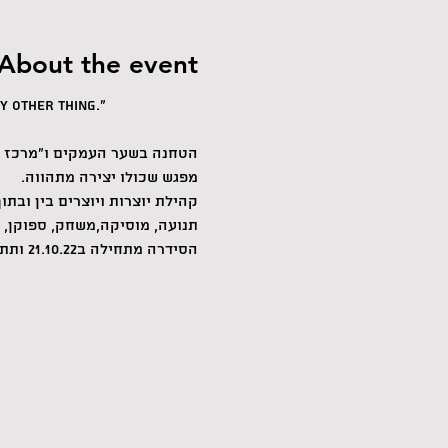
About the event
y other thing." 
הטחנה בשער העמקים ו"מרכז הרגע" נרגשים ל
מפגש שכולו יצירה מתהווה.
קהילת יוצרות ויוצרים בין ובתו
תנועה, מוסיקה,משחק, ספוקן, פר
הסידרה מתחילה ב21.10.22 ותתקיים אחת לחודש בימי שישי בתאריכים: