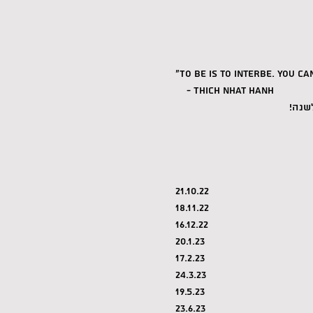
"To be is to interbe. You c
    - Thich Nhat Hanh
21.10.22
18.11.22
16.12.22
20.1.23
17.2.23
24.3.23
19.5.23
23.6.23