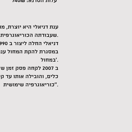
עלות הסדנא: 740₪
ענת דניאלי היא יוצרת, מו
שעבודתה הכוריאוגרפית ותחומי פעולתה נוגעים במחול, מחקר, חינוך, יצירתיות ופוליטיקה של הגוף והרוח.
במסגרת להקת המחול ענת ד
'במחול.
ב 2007 לקחה פסק זמ
'כוריאוגרפיה שימושית'.