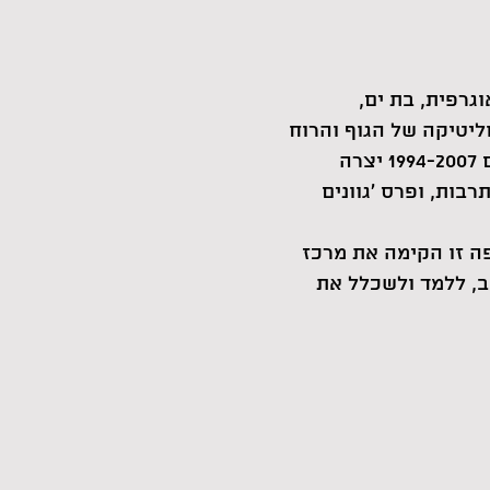
וגרפית, בת ים,
דניאלי החלה ליצור ב 1990 וללהקת המחול בת-שבע, אנסמבל בת-שבע ועוד, ובשנים 1994-2007 יצרה
בות, ופרס 'גוונים
ופה זו הקימה את מרכז
תיה, וכן לחשוב, ללמד ולשכלל את