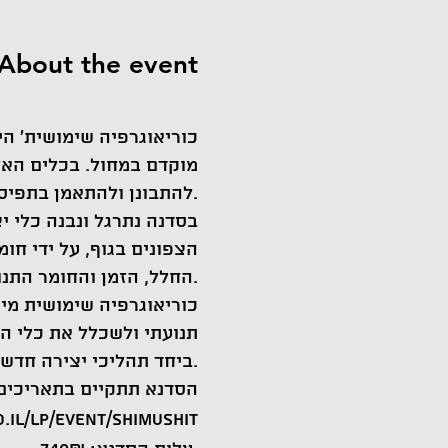
About the event
מוקדם במחול. בכלים האל
להתבונן ולהתאמן בתפיסה של הגוף והעולם כמופע של אפשרויות יצירה אינסופיות.
בסדנה נתרגל ונבנה כלי יצ
הצפונים בגוף, על ידי חו
החלל, הזמן והחומר התנועתי.
כוריאוגרפיה שימושית מי
תנועתי ולשכלל את כלי הי
ביחד תהליכי יצירה חדשים.
הסדנא תתקיים בתאריכים: 26.4 / 3.5 / 10.5 / 17.5 ימי שלישי 13:00
לפרטים והרשמה > ent/shimushit