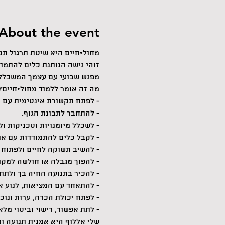
About the event
מחול•חיים היא שיטת תרגול תנ
זוהי גישה הנותנת כלים להתמוד
מפגש שבועי עם עצמך המשכלל ט
מה זה אומר ללמוד מחול•חיים?
- לפתח תקשורת אינטימית עם ה
- להתחבר לתבונת הגוף.
- לשכלל מיומנויות וטכניקות ו
- לקבל כלים להתמודדות עם אתג
- להשיב תשוקה לחיים ולפתוח
- להפוך מגבלה או חולשה למקו
- להכיר בתנועה החיה בך ולתת
- להתאחד עם המציאות, לנוע א
- לפתח יכולת הכרה, ערות ונוכ
- לתת אפשור, רישוי וביטוי מ
שלי אללוף היא אמנית תנועה ומ