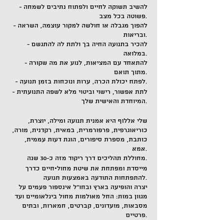
- להשיב תשוקה לחיים ולפתוח נתיבים לשמחה
פשוטה בכל מצב.
- להפוך מגבלה או חולשה למקור עוצמה, השראה
ובריאות.
- להכיר בתנועה החיה בך ולתת לה להתגשם
במלואה.
- להתאחד עם המציאות, לנוע את מה שקורה
מתוך תואם.
- לפתח יכולת הכרה, ערות ונוכחות בזמן תנועה.
- לתת אפשור, רישוי וביטוי מלא לשפה התנועתית
המיוחדת והאישית שלך.
שלי אללוף היא אמנית תנועה ומילה, יוצרת,
כוריאוגרפית, פרפורמרית, במאית, רקדנית, מורה,
כותבת, מספרת סיפורים, הוגת דעות עממית,
אמא.
מחוללת תהליכים דרך ריקוד מזה כ-30 שנה.
מייסדת ומפתחת את שיטת מחול•חיים כדרך
להתפתחות התודעה באמצעות תנועה.
יצרה והופיעה בארץ ובחו"ל אינספור פעמים על
מגוון במות: החל מאולמות מחול בינלאומיים ועד
מסבאות, מועדונים, קברטים, חמארות, ובתים
פרטיים.