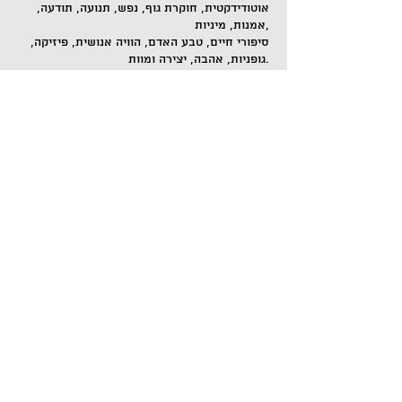
אוטודידקטית, חוקרת גוף, נפש, תנועה, תודעה,
אמנות, מיניות,
סיפורי חיים, טבע האדם, הוויה אנושית, פיזיקה,
גופניות, אהבה, יצירה ומוות.
אתר
|
פייסבוק
|
אינסטגרם
פתוח לנשים ולגברים.
ימי רביעי, 19:00-21:00
החל מה-20.12
תשלום חודשי: 350 ש"ח
תשלום לשיעור יחיד: 100 ש"ח
לפרטים נוספים והרשמה: 0549599749 שירה
Share this event