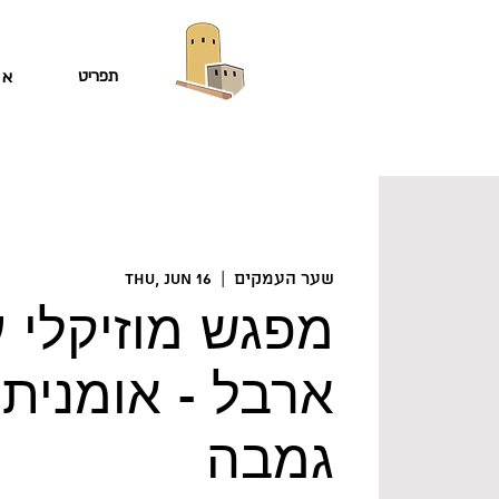
תפריט
או
שער העמקים
  |  
Thu, Jun 16
מפגש מוזיקלי 
ארבל - אומנית 
גמבה