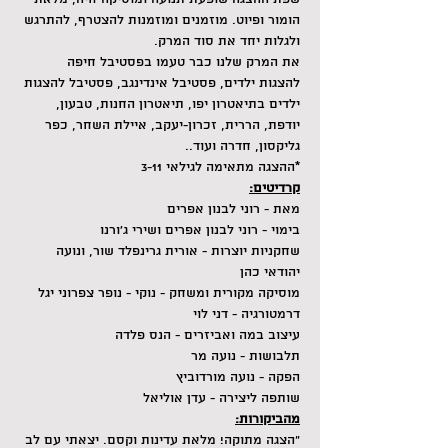
הומור ופיוט. מוזמנים ומוזמנות להצטרף, להתרגש 
ולגלות יחד את סוד המרק.
את המרק שלנו כבר טעמו בפסטיבל חיפה 
להצגות ילדים, פסטיבל אינדינגב, פסטיבל להצגות 
ילדים בתיאטרון יפו, תיאטרון החנות, טבעון, 
יודפת, הררית, זכרון-יעקב, איילת השחר, כפר 
גליקסון, חדרה ועוד..
*ההצגה מתאימה לגילאי 3-11
קרדיטים:
מאת - רוני לבנון אפרים
בימוי - רוני לבנון אפרים ושירי ג'ורנו
שחקניות יוצרות - אורית גרינפלד שור, ונועה 
יהודאי כהן
מוסיקה מקורית ומשחק - נוקי - נופר צפרוני יגל
דרמטורגיה - דני לוי
עיצוב במה ואביזרים - הנס פלדה
תלבושות - נועה מר
הפקה - נועה מורדוביץ
שותפה ליצירה - עדן אוליאל
מהביקורות:
"הצגה מתוקה! מלאת עדינות וקסם. יצאתי עם לב 