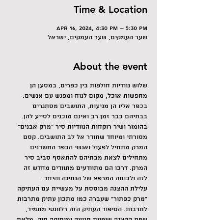
Time & Location
Apr 16, 2024, 4:30 PM – 5:30 PM
שער העמקים, שער העמקים, ישראל
About the event
שלוש נוודיות חולפות בין כפרים, במסען הן 
מחפשות אוכל, מקום לנוח ומפגש עם אנשים. 
בכפר אליו הן מגיעות, התושבים מסתגרים 
בבתיהם כבר זמן רב ואינם מוכנים לסייע להן. 
בהומור ושיר רוקחות הנוודיות סיר "מרק אבנים" 
מסורתי ומיוחד שחודר אל לב התושבים. קסם 
המרק מתחיל לפעול ואנשי הכפר החשדנים 
מתחילים לצאת מבתיהם להתאסף סביב סיר 
המרק. דרכו הם מתוודעים מתוודים מחדש זה 
לזה ולכוחה המרפא של הנתינה והיחד.
עלילת ההצגה מבוססת על מעשיית עם העתיקה 
"מרק כפתור" שעברה כמו מתכון עתיק מתרבות 
לתרבות. הסיפור העתיק הזה רלוונטי מתמיד, 
שפת ההצגה שופעת תנועה ומוסיקה חיה, מלאת 