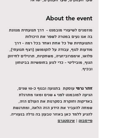
שער העמקים, שער העמקים, ישראל
About the event
מוזמנים לשיעורי מובמנט -  דרך תנועתית מגוונת 
בה אנו נעים במטרה לשפר את היכולות 
התנועתיות של כל אחת ואחד בכל רמה - דרך 
מודעות לגוף, עבודה על לוקומושן (רצף תנועתי), 
פלואו, אימפרוביזציה, משחקיות, תרגילים לחיזוק 
הגוף, מוביליטי - כדי לנוע בחופשיות בביטחון 
ובכיף.
זוהר גרמי
 עוסקת  בתנועה ובגוף כ-10 שנים, 
הגיעה למובמנט לפני 6 שנים ומאז מתרגלת 
באדיקות וחוקרת בסקרנות את העולם הזה, 
שמחה להעביר את הידע הזה הלאה, ומתרגשת 
להגיע ללמד כאן באזור טבעון בה גדלה בנעוריה.
פייסבוק
 | 
אינסטגרם