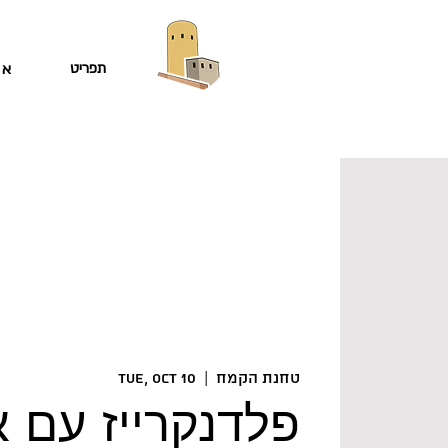
תפריט
או
טחנת הקמח
  |  
Tue, Oct 10
פלדנקרייז עם א