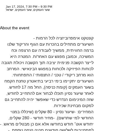
Jan 17, 2024, 7:30 PM – 9:30 PM
שער העמקים, שער העמקים, ישראל
About the event
קונטקט אימפרוביזציה לכל הרמות - 
השיעורים מתחילים בהכרות עם הגוף והריקוד שלנו 
ברמה החוויתית, ממשיך לעבודה עם הרצפה וכח 
המשיכה, וכמובן מפגש עם האחר/ת. המטרה היא 
לייצר הקשבה פנימית יציבה תוך הקשבה ויכולת תגובה 
לכוחות הפיזיקה ולכוחות במפגש הבינאישי. המרחב 
הוא מרחב ריקודי / טכני / התנסותי / התפתחותי.  
השיעורים יתקיימו בימי רביעי בתיאטרון טחנת הקמח 
בשער העמקים (קומת כניסה), החל מה 17 לחודש. 
לאחר שיעור נסיון תוכלו לבחור אם להתחייב לחודש, 
שזה המינימום הנדרש כדי שאפשר יהיה להתחייב גם 
למקום מבחינת שכירות.  
המחירים: -שיעור נסיון - 80 שקלים (שיכללו במנוי 
החודשי למי שתרשם). -מחיר חודשי - 280 שקלים, 
יחודש אוט׳ חודש בחודשו אלא אם כן מבטלים מראש. -
למתחייבות לשלושה חודשים תהיה הנחה נוספת. -