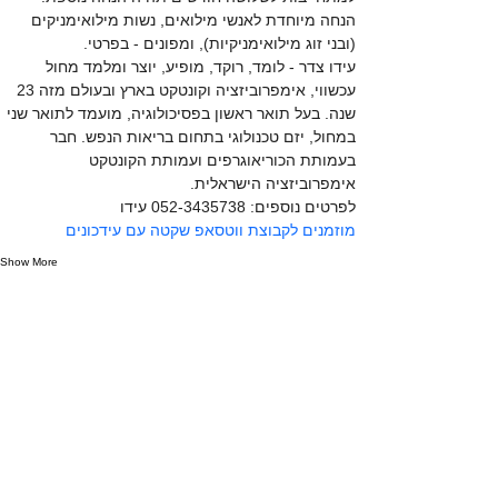
הנחה מיוחדת לאנשי מילואים, נשות מילואימניקים 
(ובני זוג מילואימניקיות), ומפונים - בפרטי. 
עידו צדר - לומד, רוקד, מופיע, יוצר ומלמד מחול 
עכשווי, אימפרוביזציה וקונטקט בארץ ובעולם מזה 23 
שנה. בעל תואר ראשון בפסיכולוגיה, מועמד לתואר שני 
במחול, יזם טכנולוגי בתחום בריאות הנפש. חבר 
בעמותת הכוריאוגרפים ועמותת הקונטקט 
אימפרוביזציה הישראלית.
לפרטים נוספים: 052-3435738 עידו
מוזמנים לקבוצת ווטסאפ שקטה עם עידכונים 
Show More
Share this event