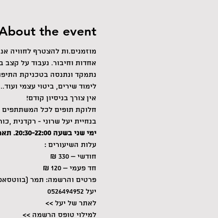
About the event
מוזמנים.ות להצטרף לחוויה אנ
אחדות וחיבור. נעבוד על קצב ב
נתמקד ונתנסה בטכניקת התיפוף 
לימוד שירים, ביטוי עצמי ועוד...
אין צורך בניסיון קודם!
חלוקת תופים לכל המשתתפים 
בנחיית יעל שרוני - רקדנית ,כורי
ימי שני בשעה 20:30-22:00. תאריך פתיחה: 27.11.23
עלות השיעורים :
חודשי – 330 ₪
חד פעמי – 120 ₪
פרטים והרשמה: תמר (בווטסאפ) 53195218
יעל 0526494952
לאתר של יעל >>
למילוי טופס הרשמה >>