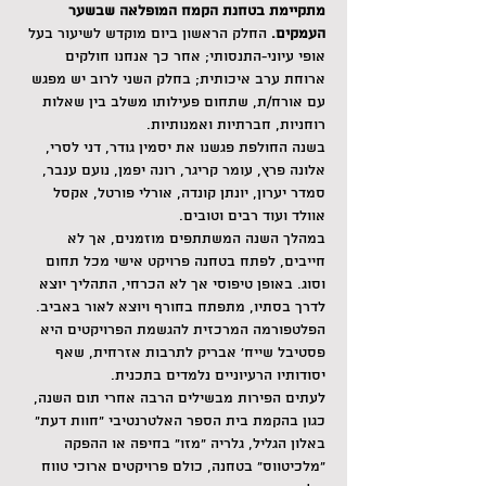
מתקיימת בטחנת הקמח המופלאה שבשער 
העמקים. 
החלק הראשון ביום מוקדש לשיעור בעל 
אופי עיוני-התנסותי; אחר כך אנחנו חולקים 
ארוחת ערב איכותית; בחלק השני לרוב יש מפגש 
עם אורח/ת, שתחום פעילותו משלב בין שאלות 
רוחניות, חברתיות ואמנותיות.
בשנה החולפת פגשנו את יסמין גודר, דני לסרי, 
אלונה פרץ, עומר קריגר, רונה יפמן, נועם ענבר, 
סמדר יערון, יונתן קונדה, אורלי פורטל, אקסל 
אוולד ועוד רבים וטובים.
במהלך השנה המשתתפים מוזמנים, אך לא 
חייבים, לפתח בטחנה פרויקט אישי מכל תחום 
וסוג. באופן טיפוסי אך לא הכרחי, התהליך יוצא 
לדרך בסתיו, מתפתח בחורף ויוצא לאור באביב. 
הפלטפורמה המרכזית להגשמת הפרויקטים היא 
פסטיבל שייח' אבריק לתרבות אזרחית, שאף 
יסודותיו הרעיוניים נלמדים בתכנית.
לעתים הפירות מבשילים הרבה אחרי תום השנה, 
כגון בהקמת בית הספר האלטרנטיבי "חוות דעת" 
באלון הגליל, גלריה "מזו" בחיפה או ההפקה 
"מלכיטווס" בטחנה, כולם פרויקטים ארוכי טווח 