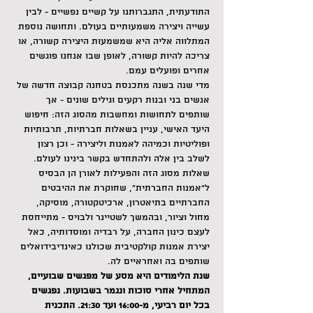
התודעתית, התגברותנו על קשיים נפשיים - לבין 
עשייה ויצירה משמעותיים בעולם. ותחושה נוספת 
המתלווה אליה היא שמשמעות היצירה קשורה, או 
צריכה להיות קשורה, לאופן שבו אנחנו פוגשים 
אחרים ופועלים עמם.
מדי שנה בשנה מתכנסת בטחנה קבוצה חדשה של 
אנשים בני ובנות רקעים וגילים שונים - אך 
שותפים לתחושות ומחשבות מהסוג הזה: חיפוש 
היעד האישי, עניין בשאלות חברתיות, תרבותיות 
ופוליטיות וכמיהה לאמנות וליצירה - וכן רצון 
לשלב בין אלה ולהתחדש בקשר בינינו לעולם.
שאלות מסוג הזה והפעילות לאורן הן הבסיס 
ל"אמנות החברתית", שחוקרת את ההיבטים 
החברתיים בתיאטרון, ארכיטקטורה, מוסיקה, 
מחול וציור, ובהמשך לשטיינר ולבויס - מתייחסת 
לעצם כינון החברה, על רבדיה ומוסדותיה, כאל 
יצירת אמנות קולקטיבית שכולנו כאינדיבידואלים 
שותפים בה ואחראיים לה.
שנת הלימודים היא מסע של מפגשים שבועיים, 
המתחיל אחרי סוכות ונגמר בשבועות. נפגשים 
בכל יום רביעי, מ-16:00 ועד 21:30. התכנית 