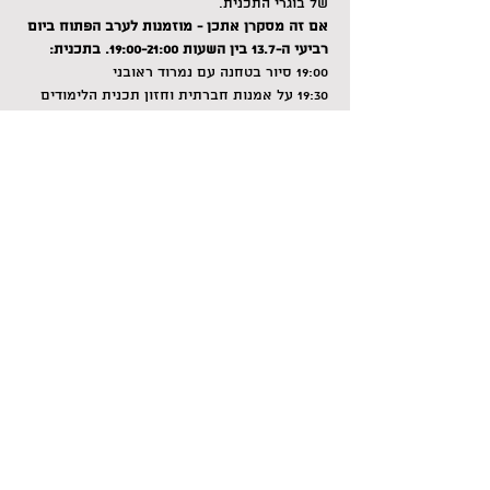
של בוגרי התכנית.
אם זה מסקרן אתכן - מוזמנות לערב הפתוח ביום 
רביעי ה-13.7 בין השעות 19:00-21:00. בתכנית:
19:00 סיור בטחנה עם נמרוד ראובני
19:30 על אמנות חברתית וחזון תכנית הלימודים 
לאמנות חברתית בחרתיה עם יונתן לוי
20:00 שיחה עם יעל מעין ועפרי גרבר, תלמידי 
בחרתיה מהשנה הנוכחית
20:30 מעגל היכרות עם שירלי מרום
Tickets
Sale ended
Ticket type
הרשמה
More info
Price