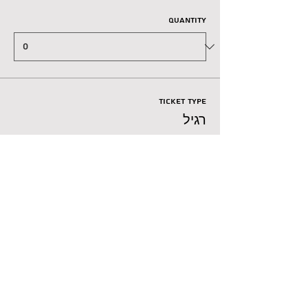
Quantity
Ticket type
רגיל
Price
₪100.00
+₪2.50 ticket service fee
Goes on sale
Sep 03, 12:00 AM
Total
₪0.00
Checkout