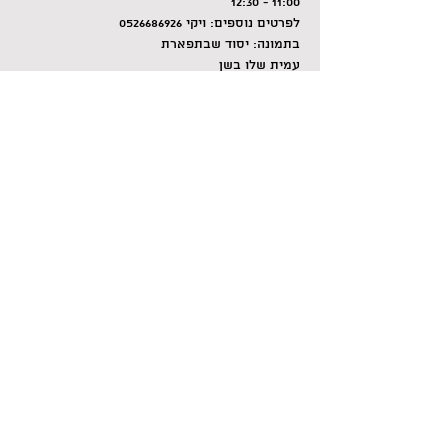
11:00 - 12:30
לפרטים נוספים: ויקי 0526686926
בתמונה: יסוד שבתפארת
עמית שלו בשן
מדיה מעורבת על נייר
Share this event