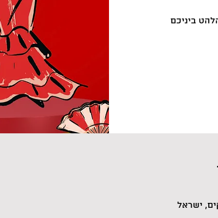
להט ביניכם
ם, ישראל