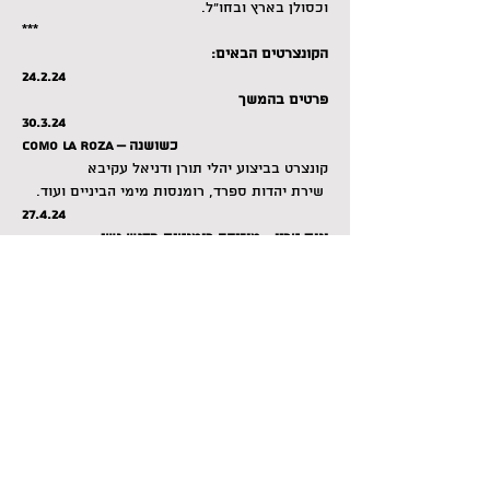
וכסולן בארץ ובחו"ל.
***
הקונצרטים הבאים:
24.2.24
פרטים בהמשך
30.3.24
COMO LA ROZA – כשושנה
קונצרט בביצוע יהלי תורן ודניאל עקיבא
 שירת יהדות ספרד, רומנסות מימי הביניים ועוד.
27.4.24
ונוס טריו - מוזיקה רומנטית בדגש נשי.
חגית גלזר- צ'לו
אורית אורבך - קלרינט
אנה קייזרמן - פסנתר
מיצירות קלרה שומן, פאני מנדלסון, ובטהובן.
25.5.24
דרום אמריקה בטחנה
דניאלה סקורקה - שירה
אייל לבר - גיטרה.
משיריהם של  מרסדס סוסה, דוריבל קאימי, 
ויולטה פארה, אריאל רמירז, ועוד