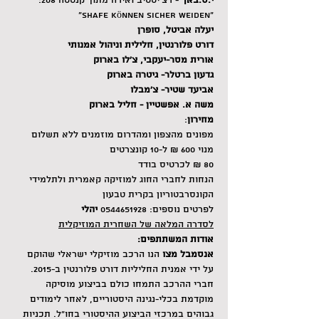
י.ס.באך
 - רצ׳יטטיב ואירה מתוך קנטטה 208: 
"Shafe Können sicher weiden"
יעלה אביטל, סופרן
דורט פלורנטין, חלילית וניהול אמנותי
אורית מסר-יעקבי, צ׳לו בארוק
גדעון ברטלר- גיטרה בארוק
אביעד שטיר- צ׳מבלו
משה א. אפשטיין - חליל בארוק
מחירון
:
מפונים מהצפון ומהדרום מוזמנים ללא תשלום
מנוי 600 ₪ ל-10 קונצרטים
80 ₪ לכרטיס בודד
הנחות לחברי החוג למוזיקה קאמרית ולתלמידי 
הקונסרבטוריון בקרית טבעון
לפרטים נוספים: 0544651928 
יהלי
לסדרה המלאה של השחרית המוזיקלית
אודות המשתתפים:
אנסמבל מצו
 הנו הרכב מוזיקלי ישראלי שהוקם 
על ידי אמנית החליליות דורט פלורנטין ב-2015. 
חברי ההרכב התמחו כולם בביצוע מוסיקה 
מוקדמת בכלי-נגינה היסטוריים, לאחר לימודים 
גבוהים במרכזי הביצוע ההיסטורי בחו"ל. תכניות 