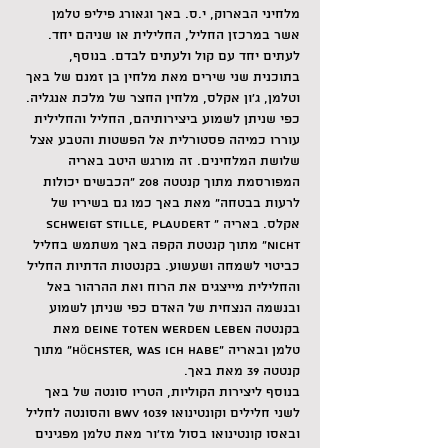
מלחיני הבארוק, י.ס. באך וגאורג פיליפ טלמן 
אשר במרכזן החליל, החלילית או שניהם יחד. 
לעתים יחד עם קול ולעתים לבדם. בנוסף, 
בתוכנית שני שירים מאת מלחין בן זמנם של באך 
וטלמן, ג׳ון אקלס, מלחין החצר של מלכת אנגליה.
כפי שניתן לשמוע ביצירותיהם, החליל והחלילית 
עוררו כמיהה פסטורלית אל הפשטות והטבע אצל 
שלושת המלחינים. זה מורגש היטב באריה 
המפורסמת מתוך קנטטה 208 ״הכבשים יכולות 
לרעות בבטחה״ מאת באך כמו גם בשיריו של 
אקלס. באריה "Schweigt stille, plaudert 
nicht" מתוך קנטטת הקפה באך משתמש בחליל 
כביטוי לשמחה ושעשוע. בקנטטות הדתיות החליל 
והחלילית מייצגים את הרוח ואת ההרהור באל 
ובנשמה הנצחית של האדם כפי שניתן לשמוע 
בקנטטה Deine Toten werden leben מאת 
טלמן ובאריה "Höchster, was ich habe" מתוך 
קנטטה 39 מאת באך.
בנוסף ליצירות הקוליות, הטריו סונטה של באך 
לשני חלילים וקונטינואו BWV 1039 והסונטה לחליל 
ובאסו קונטינואו בסול מז׳ור מאת טלמן מפגינים 