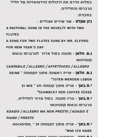
במלוא הדרם את היכולות הוירטואזיות של חליל 
טרברסו והחלילית.
בתכנית:
ג׳ון אקלס
 - שני שירים אנגליים :
A Pastoral song in the novelty with two 
flutes
A song for two flutes sung by Mr. Elford 
for new year’s day
ג.פ. טלמן
 - סונטה בסול מז׳ור  לטרברסו ובאסו 
קונטינואו
Cantabile / Allegro / Affettuoso / Allegro
ג.פ. טלמן
 - אריה ראשונה מתוך הקנטטה "Deine 
Toten werden leben"
י.ס.באך
 - אריה מתוך קנטטה 211 "Ei wie 
"
schmeckt der Coffee süsse
י.ס.באך
 - טריו סונטה  בסול מז׳ור לחלילית, 
טרברסו ובאסו קונטינואו
Adagio / Allegro ma non presto / Adagio e 
piano / Presto
י.ס.באך
 - אריה מתוך הקנטטה 39 "Hochster, 
was ich habe"