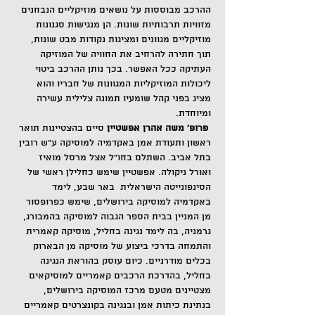
ההרכב מבוססות על נושאים מוזיקליים הנבחנים 
מזוויות תרבותיות שונות. הן מנגישות סגנונות 
מוזיקליים מגוונים ומציגות נקודות מבט שונות, 
תוך חתירה להרחיב את החוויה של המוזיקה 
העתיקה ככל האפשר. בכך נותן ההרכב ביטוי 
ליכולות המוזיקליות המגוונות של חבריו והוא 
מציג בפני קהל שומעיו תמונה צלילית עשירה 
ומיוחדת.
 פרופ' משה אהרן אפשטיין 
סיים בהצטיינות תואר 
ראשון ותעודת אמן באקדמיה למוסיקה ע"ש רובין 
בתל אביב. השתלם בחו"ל אצל מרסל מואיז 
ואורל ניקולה. אפשטיין שימש כחלילן ראשי של 
הסינפונייטה הישראלית  באר שבע, לימד 
באקדמיה למוסיקה בירושלים, שימש כפרופסור 
מן המניין בבית הספר הגבוה למוסיקה בהמבורג, 
גרמניה, בה לימד נגינה בחליל, מוסיקה קאמרית 
והתמחה בדרכי ביצוע של מוסיקה מן הבארוק 
בכלים מודרניים. כיום עוסק בהוראת הנגינה 
בחליל, בהדרכת הרכבים קאמריים למוסיקאים 
מצטיינים מטעם מרכז המוסיקה בירושלים, 
בנתינת כיתות אמן ובנגינה בקונצרטים קאמריים 