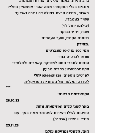
ברב גוניות, במגוון צלילים, צורות וסגנונות.
מנגנים בכלי התקופה: משה אהרן אפשטיין בחליל 
בארוק, מירנה הרצוג בויולה דה גמבה ואביעד 
שטיר בצמבלו.
(צילום: יואל לוי)
שבת, 11:11 בבוקר
בטחנת הקמח, שער העמקים.
:
מחירון
מנוי 600 ₪ ל-10 קונצרטים
80 ₪ לכרטיס בודד
הנחות לחברי החוג למוזיקה קאמרית ולתלמידי 
הקונסרבטוריון בקרית טבעון
לפרטים נוספים: 0544651928 
יהלי
לסדרה המלאה של השחרית המוזיקלית
***
הקונצרטים הבאים:
28.10.23
באך לשני כלים ומוזיקאית אחת
סוויטות לצ'לו ויצירות לפסנתר מאת באך. עם 
מיכל שמידט (ארה"ב).
25.11.23
ג'אז, קלאסי ומוזיקת עולם