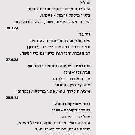
החליל
החלילנית מריה דרגונוב חוזרת לטחנה.
בליווי מיכאל זרצקל - פסנתר.
יצירות  מאת  פראנק, שופן, ביזה, בורנה ועוד.
30.3.24
ליל בר
פיוזן מוזיקה עתיקה ומוזיקה עממית.
נגנית הויולה דה גמבה ליל בר, (לונדון)
עם הזמרת יהלי תורן בליווי נגן כלי הקשה.
27.4.24
ונוס טריו - מוזיקה רומנטית בדגש נשי.
חגית גלזר- צ'לו
אורית אורבך - קלרינט
אנה קייזרמן - פסנתר
מיצירות קלרה שומן, פאני מנדלסון, ובטהובן.
25.5.24
דרום אמריקה בטחנה
דניאלה סקורקה - שירה
אייל לבר - גיטרה.
משיריהם של  מרסדס סוסה, דוריבל קאימי, 
ויולטה פארה, אריאל רמירז, ועוד