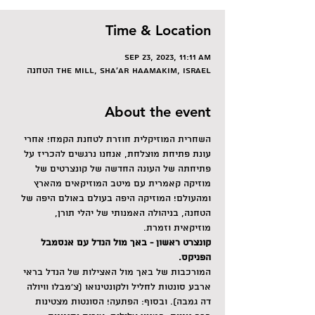
Time & Location
Sep 23, 2023, 11:11 AM
הטחנה The Mill, Sha'ar HaAmakim, Israel
About the event
השחרית המוזיקלית חוזרת לטחנת הקמח! אחרי 
עונת פתיחת מוצלחת, אנחנו נרגשים להכריז על 
פתיחתה של העונה החדשה של קונצרטים של 
מוזיקה קאמרית עם מיטב המוזיקאים מהארץ 
ומהעולם! המוזיקה היפה בעולם באולם היפה של 
הטחנה, בניהולה האמנותי של יהלי תורן, 
מוזיקאית וזמרת.
קונצרט ראשון - באך מול הנדל עם אנסמבל 
הפניקס.
המורכבות של באך מול האצילות של הנדל בראי 
ארבע סונטות לחליל ולקונטינואו (צ'מבלו וויולה 
דה גמבה). ובסוף: הפתעה! הסונטות מצטינות 