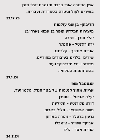
אמן הגיטרה אורי ברכה והזמרת יהלי תורן
בשירים לקול וגיטרה בספרדית ועברית.
23.12.23
הדיבוק- בן שני עולמות
מיצירות המלחין עופר בן אמוץ (ארה"ב)
יהלי תורן - שירה
ירון רוזנטל - פסנתר
אורית אורבך - קלרינט.
שירים  בלדינו בעיבודים מקוריים,
מחזור שירי "הדיבוק" ועוד.
בהשתתפות המלחין.
27.1.24
אנסמבל מצו
אריות מתוך קנטטות של באך הנדל, טלמן ועד.
יעלה אביטל - סופרן
דורט פלורנטין - חליליות
משה אפשטיין - חליל בארוק
גדעון ברטלר - גיטרה בארוק
אביעד שטייר - צ׳מבלו
אורית מסר - צ'לו
24.2.24