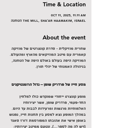
Time & Location
Oct 11, 2025, 11:11 AM
הטחנה The Mill, Sha'ar HaAmakim, Israel
About the event
שחרית מוזיקלית - סדרת קונצרטים של מוזיקה 
קאמרית עם מיטב המוזיקאים מהארץ ומהעולם. 
המוזיקה היפה בעולם באולם היפה של הטחנה, 
בניהולה האמנותי של יהלי תורן.
מסע חייו של פרדריק שופן – גדול הרומנטיקנים
מופע קונצרט ייחודי שמוקדש כולו למלחין 
החד-פעמי, פרדריק שופן, אשר יצירותיו 
האלמותיות מרגשות ומרעידות לבבות עד היום.
במהלך המופע נצא למסע בין תחנות חייו, נפגוש 
באופן אישי את אהובתו המפורסמת ז’ורז סאנד 
(ויש לה מה לספר…), ונטעם ממיטב יצירותיו: