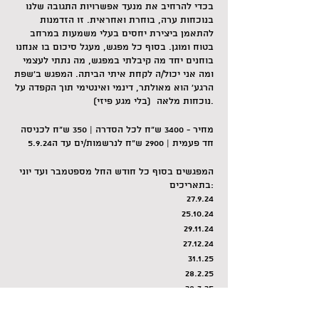
בכדי להרחיב את מנעד אפשרויות התגובה שלנו
בנוכחות ערה, בוחרת ואחראית. זו הזדמנות
להתאמן ביצירת יחסים בעלי משמעות במרחב
בטוח ומוגן. בסוף כל מפגש, מעגל סיכום בו אנחנו
בוחנים יחד מה קיבלתי במפגש, מה נתתי לעצמי
ומה אני יכול/ה לקחת איתי הביתה. המפגש ב'שפת
הרגע' הוא מאולתר, דינמי ואינטימי תוך הקפדה על
נוכחות מלאה (בלי מגע פיזי).
מחיר - 3400 ש״ח לכל הסדרה | 350 ש״ח לכניסה
חד פעמית | 2900 ש״ח לנרשמות/ים עד ה5.9.24
המפגשים בסוף כל חודש החל מספטמבר ועד יוני
בתאריכים:
27.9.24
25.10.24
29.11.24
27.12.24
31.1.25
28.2.25
28.3.25
25.4.25
30.5.25