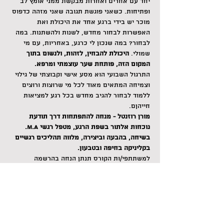
יחד עם אחרים ואחרות מבקשת ממני אומץ לב 
ופתיחות. כשאני פוגשת תגובה שאני מזהה כדפוס 
מוכר יש בידי ברגע אחד את היכולת ואת 
האפשרות לבחור מחדש, לשנות ולהשתנות. במה 
לבחור? במה שנכון לי כרגע, באחריות, עם מי 
שמולי. 
היכולת להבחין, לזהות, ולנשום בתוך 
המקום הזה, פותחת שער עוצמתי ומרפא.
התרגול השבועי הוא מסע אישי וקבוצתי של גילוי 
וצמיחה המתאים מאוד לכל מי שרוצות ורוצים 
ללמוד לבחור להגיב מחדש בכל רגע למציאות 
חייהןם.
מורן רוזנטל - מנחה להתפתחות דרך תודעת 
נוכחות אלתור בשפת הרגע, מטפל רגשי M.A. 
בשיחה, בהבעה וביצירה, מלווה תהליכים רגשיים 
בקליניקה בחיפה ובטבעון.
למשתתפי/ות הקורס תנתן הנחה בהרשמה
לתרגול החודשי בשפת הרגע בטחנה עם אלונה
2 מפגשי התנסות והיכרות!
ב-20 בספטמבר וב-8 באוקטובר
ב100 ש"ח למפגש שיקוזזו מעלות הקורס המלא
לשיחה ולהרשמה: 
 מורן
0522485577
או 
להשאיר פרטים כאן