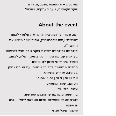
May 31, 2024, 10:00 AM – 2:00 PM
שער העמקים, שער העמקים, ישראל
About the event
"מה שקרה לך ומה שיקרה לך את תלמדי להפוך 
לשירים" (חוה אלברשטיין, מתוך "שיר מגרש את 
החושך").  
מוזמנות ומוזמנים לסדנת בוקר שבה נוכל להיפגש 
בעדינות עם מה שקורה לנו בימים האלה, לכתוב 
ולשיר שיר אישי שיתן לנו כוחות.  
הסדנא מתאימה לכל מי שרוצה, עם או בלי נסיון 
בכתיבה או ידע מוזיקלי.  
יום שישי | 31.5 | 10:00-14:00 
הטחנה, שער העמקים  
עלות: 220 שח. 
בהרשמה מוקדמת עד ה26.5: 180 שח.  
להרשמה או לשאלות שלחו ווטסאפ ליעל - 054-
4529418
צילום: מיכל אגוזי