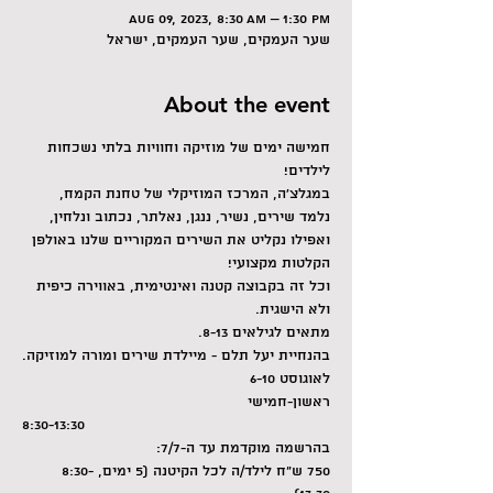
Aug 09, 2023, 8:30 AM – 1:30 PM
שער העמקים, שער העמקים, ישראל
About the event
חמישה ימים של מוזיקה וחוויות בלתי נשכחות 
לילדים!
במגלצ'ה, המרכז המוזיקלי של טחנת הקמח, 
נלמד שירים, נשיר, ננגן, נאלתר, נכתוב ונלחין, 
ואפילו נקליט את השירים המקוריים שלנו באולפן 
הקלטות מקצועי! 
וכל זה בקבוצה קטנה ואינטימית, באווירה כיפית 
ולא הישגית.
מתאים לגילאים 8-13.
בהנחיית יעל תלם - מיילדת שירים ומורה למוזיקה.
לאוגוסט 6-10
ראשון-חמישי
8:30-13:30
בהרשמה מוקדמת עד ה-7/7:
750 ש"ח לילד/ה לכל הקיטנה (5 ימים, 8:30-