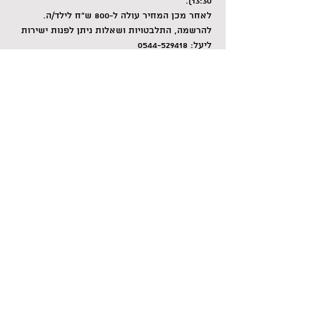
13:30).
לאחר מכן המחיר עולה ל-800 ש"ח לילד/ה.
להרשמה, התלבטויות ושאלות ניתן לפנות ישירות 
ליעל: 0544-529418
(איור: יונתן לוי)
Share this event