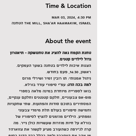
Time & Location
Mar 03, 2024, 4:30 PM
הטחנה The Mill, Sha'ar HaAmakim, Israel
About the event
טחנת הקמח גאה להציג את טחנושקה - תיאטרון 
גדול לילדים קטנים. 
הצגות איכות לילדים בטחנה בשער העמקים. 
ראשון, 16:30, פעם בחודש.
ניהול אמנותי: תו רובין זמיר ושירלי מרום  
למה בכה הדג: 
עפ"י סיפורי עודד בורלא.
בואו לספרייה מיוחדת במינה מלאה בספרי 
פופ-אפ צבעוניים, חלקם קטנטנים וחלקם ענקיים, 
המסתירים בתוכם סודות והפתעות. שתי שחקניות 
וחמישה סיפורים בעולם תלת מימדי צבעוני 
ומפתיע. הילדים מוזמנים להציץ לסיפוריו של 
בורלא על חיות מוזרות שעשויות כולן נייר. מה 
קרה לג'ירפה כשהעורב מציע לקשור את צווארה? 
מי אהב את העקרב? ולמה בכלל בכה הדג? בסוף 