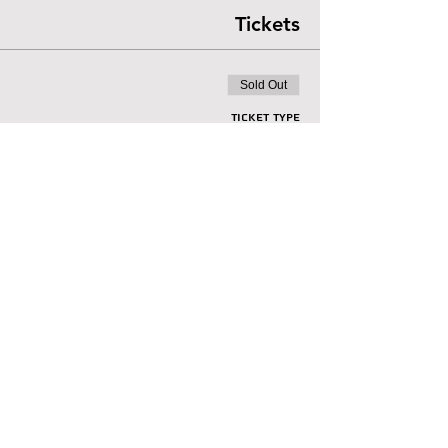
Tickets
Sold Out
Ticket type
מינוי עם 8 כניסות
Price
₪300.00
+₪7.50 ticket service fee
Sold Out
Ticket type
מכירה מוקדמת
Price
₪40.00