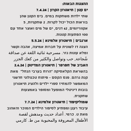
ההצגות הבאות:
ים קטן | תיאטרון הקרון | 7.4.24
שתי ילדות משחקות במים. בים הקטן שהן 
בוראות הכול יכול לקרות. 2 שחקניות, 5 
אקווריומים, 62 דגים, ים של מים ואוצר אחד עם 
100 הפתעות קטנות.
ארנבים | תיאטרון אלמינא | 5.5.24
הצגה דו לשונית על חברות אמיצה, אהבה וקשר 
ומלא עוגות גזר. مسرحية ثنائية اللغة عن صداقة 
شُجاعة, حب وتواصل والكثير من كعك الجزر
האביב של חפרפר | תיאטרון המדיטק | 2.6.24
בהשראת הקלאסיקה "הרוח בערבי הנחל"  מאת 
קנת גרהם. פנס הקסם - פיתוח טכנולוגי חדשני 
המאפשר להמחיז ספרי ילדים ולהציג תיאטרון 
בובות דיגיטלי המופעל ומסופר באמצעות 
שחקנית.
שמוליקיפוד | תיאטרון אלמינא | 7.7.24
עיבוד רענן ומפתיע לסיפור הילדים המוכר והאהוב 
מאת ט. כרמי. أعداد حديث ومدهش لقصة 
الأطفال المعروفة والمحبوبة من ط. كارمي