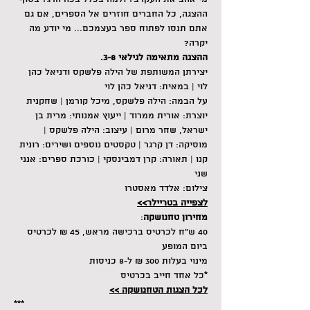
ההצגה, כל החברים חוזרים אל הספרים, אם גם 
אתם תנסו לפתוח ספר בעצמכם... מי יודע מה 
יקרה? 
ההצגה מתאימה לגילאי 3-8.
יצירתן המשותפת של הילה פלשקס ודניאל כהן 
לוי | במאית: דניאל כהן לוי
על הבמה: הילה פלשקס, מיכל קורמן | שחקנית 
יוצרת: אורית ממרוד | ייעוץ אמנותי: מרית בן 
ישראל, שחר מרום | עיצוב: הילה פלשקס | 
מוסיקה: דן קרגר | טקסטים נוספים ושירים: רונית 
קנו | תאורה: קרן דמבינסקי | כורכת ספרים: אנני 
שני
צילום: אלדד מאסטרו
לצפייה בטריילר>>
מחירון טחנושקה
:
40 ש"ח לכרטיס ברכישה מראש, 45 ₪ לכרטיס 
ביום המופע
מינוי בעלות 300 ₪ ל-8 כניסות
*כל אחד חייב בכרטיס
לכל הצגות הטחנושקה >>
***