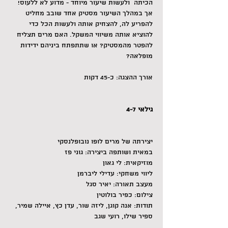
הכיתה  ולעשות שיעור מיוחד - מדוע לא ללעוס! 
אך במהלך השיעור מסטיק אחד שובב מחליט 
להפריע לה, להצחיק אותה ולעשות הכל כדי 
להוציא אותה משיווי המשקל. האם מרים תצליח 
להפטר מהמסטיק? או שתתפתח ביניהם ידידות 
מופלאה?
אורך ההצגה: כ-45 דקות
גילאי 4-7
יצירתה של מרים לופו נובופלנסקי
במאית ושותפה ביצירה: גוני פז
מוזיקאית: לי גאון
ליווי משחקי: עדילי ליברמן
מעצב תאורה: יאיר סגל
צילום: כפיר בולוטין
תודות: אנה קוגן, ליזה שור, עדן כץ, איילה שמיר, 
ספיר שילו, רועי שגב