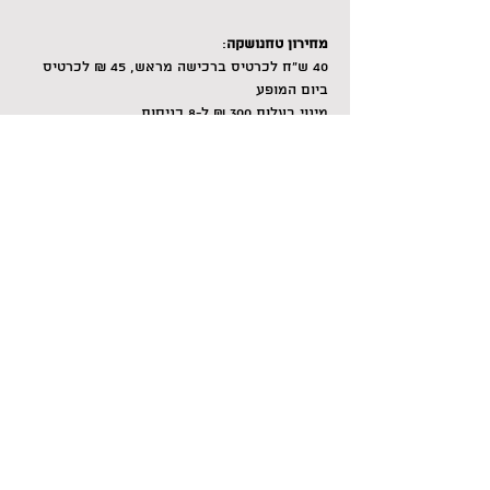
מחירון טחנושקה
:
40 ש"ח לכרטיס ברכישה מראש, 45 ₪ לכרטיס 
ביום המופע
מינוי בעלות 300 ₪ ל-8 כניסות
*כל אחד חייב בכרטיס
פרטים נוספים על כל הצגות טחנושקה כאן>>
Share this event