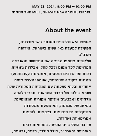
May 23, 2024, 8:00 PM – 10:00 PM
הטחנה The Mill, Sha'ar HaAmakim, Israel
About the event
אטמפו היא שלישיית פסנתר ג'אז מודרנית, 
הפעילה למעלה מ-4 שנים בישראל, אירופה 
וארה"ב.
שלישיית אטמפו מביאה את התחושה והאנרגיה 
המדויקת לכל מקום ולכל קהל. מבלדות ג'אזיות 
רכות ועד גרובים תוססים, ממנגינות עצובות ועד 
מנגינות ריקוד אופטימיות, אטמפו יוצרת חוויה 
ייחודית ובלתי נשכחת עם המוזיקה המקורית שלה 
שהיא שילוב של הרבה השראות. חברי הלהקה 
מלחינים ומבצעים מוזיקה מקורית המאופיינת 
במיזוג של סגנונות, המושפעת ממסורות 
מוזיקליות ים תיכוניות, בלקניות, לטיניות, 
אפריקאיות ואחרות. 
עד כה השלישייה הופיעה במקומות רבים 
באירופה ובארה"ב, כולל הולנד, בלגיה, גרמניה, 