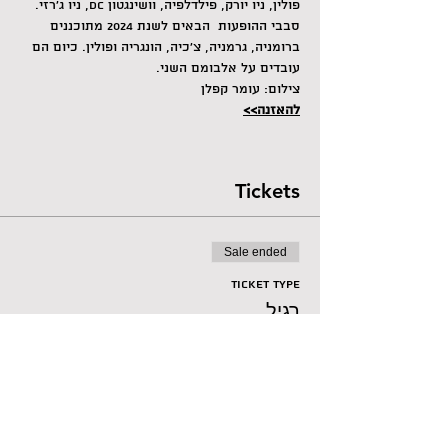
פולין, ניו יורק, פילדלפיה, וושינגטון DC, ניו ג'רזי. 
סבבי ההופעות  הבאים לשנת 2024 מתוכננים 
ברומניה, גרמניה, צ'כיה, הונגריה ופולין. כיום הם 
עובדים על אלבומם השני.
צילום: עומר קפלן
להאזנה>>
Tickets
Sale ended
Ticket type
רגיל
Price
₪60.00
+₪1.50 ticket service fee