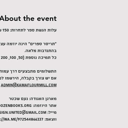
About the event
עלות הגשת ספר לתחרות: 150 שקל.
״תריסר ספרים״ הינה יוזמה עצ
בהתנדבות מלאה.
כל תמיכה נוספת (50, 100, 200 שקלים) תעזור לנו להרחיב את הפעילות שלנו ולקדם את התחום.
התשלומים מתבצעים דרך עמותת
אם יש צורך בקבלה, הירשמו למ
admin@kamaflourmill.com
 
מארגן האגודה: נעם שכטר
אתר היוזמה: 
dozenbooks.org
מייל: 
sign.united@gmail.com
ווצאפ: 
://wa.me/972544866337