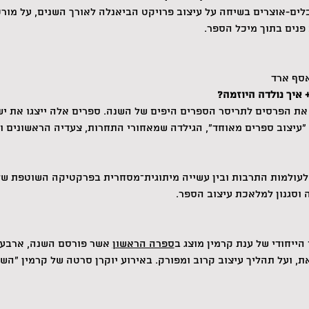
ים-אוצרים בשיחה על עיצוב פרויקט הביאנלה לאורך השנים, על מורכבו
פנים בתוך מיכל הספר.
 איך נולדה היוזמה?
 את הפרסים לתריסר הספרים היפים של השנה. ספרים אלה ייצגו את י
 ״עיצוב ספרים מאוחד״, הגילדה שמאחורי התחרות, צעדיה הראשונים 
עולמות התרבות ובין עשייה מיתוגית־מסחרית בפרקטיקה השוטפת של 
ה וסגנון למלאכת עיצוב הספר.
ייחודי של ענת קרמין מוצג ב
ספרה הראשון
 אשר פורסם השנה, ארבע 
ל תהליך עיצוב קרוב ומפורק. באירוע יוקרן סרטה של קרמין ״השירה מצקת״ (17