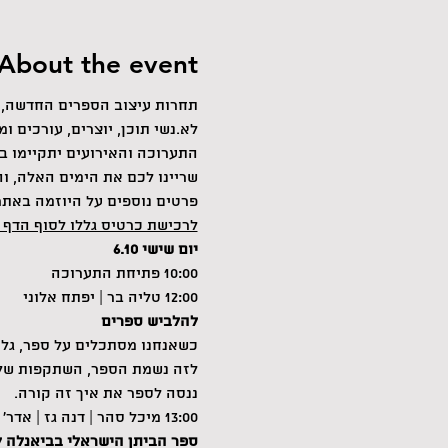
About the event
לא.נשי תוכן, יוצרים, עורכים ומ
התערוכה והאירועים יתקיימו 
שריינו לכם את הימים האלה, וה
פרטים נוספים על היוזמה 
באתר
לרכישת כרטיס גללו לסוף הדף 
יום שישי 6.10
10:00 פתיחת התערוכה
12:00 טליה בר | יפתח אלוני
להלביש ספרים
כשאנחנו מסתכלים על ספר, גלי
לזה נשמת הספר, השתקפות של רו
ננסה לספר את איך זה קורה.
13:00 מיכל סהר | דנה גז | אדר׳ יפעת פינקלמן | אדר׳ אורן אלדר
ספר הביתן הישראלי בביאנלה ל