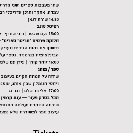
שתי מעצבות ספרים ושני אדריכל
עמדה, מחקר ותוכן אדריכלי רב 
14:30 שירה לגמן
רסיטל עוגב
15:00 נעם שכטר | רוני שוורץ | אסף ארד
חלוקת פרסים ״תריסר ספרים״ +
נחשוף את זהות הזוכים ונעניק
הבינלאומית בגרמניה. נספר על
16:00 זוהר קורן  | עידן עם שלם
ספר / מותג
שיחה על המתח הקיים בעיצוב ל
ויחסי הגומלין שבין מותג, אופנ
17:00  אלינור שלם | דנה גז
הכל בסדק פעור — ענת קרמין
שירתה הנוקבת ועולמה החזותי ה
עיצוב ספר למשוררת שלא נמצאת, וע