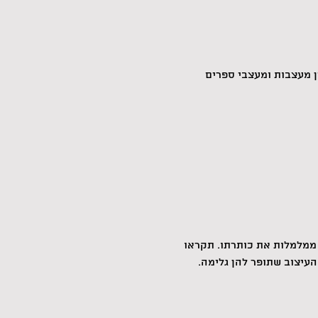
ים, וכ-20 אירועים מיוחדים, שיח בין מעצבות ומעצבי ספרים 
ממלמלות את כותרתו. תקראו 
עיצוב שתופר להן גלימה. 