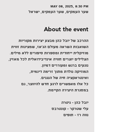
May 08, 2025, 8:30 PM
שער העמקים, שער העמקים, ישראל
About the event
ההרכב של יובל כהן מבצע יצירות מקוריות 
השואבות השראה מעולם הג'אז, שמציגות זווית 
מוזיקלית ייחודית ומספרות סיפורים ללא מילים.
הצלילים יוצרים חוויה אינדיבידואלית לכל מאזין, 
נוגעים ברגש ומעוררים דמיון.
המוזיקה נולדת מתוך זרימה דינמית, 
ואינטראקציה חיה של הנגנים.
כל אלו מאפשרים לרגע חדש להיווצר, גם 
במסגרת היצירה הקיימת.
יובל כהן - גיטרה
עלי שטרקר - קונטרבס
נווה רז - תופים