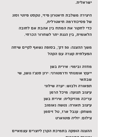
ישראלית.
היצירה משלבת תיאטרון פיזי, טקסט פיוטי וסוג 
של פסיכודרמה תיאטרלית,
כדי לחקור את המתח בין אהבת אם לחובה 
הלאומית, בין הגנת יתר לשחרור הכרחי.
משך ההצגה: 50 דק', בסופה נשאף לקיים שיחה 
הפעלתית קצרה עם הקהל
מחזה ובימוי: אירית בשן
ייעוץ אומנותי ודרמטורגי: ירון סנצ'ו גושן, שי 
שבתאי
תפאורה ולבוש: יערה שילוני
עיצוב תנועה: מיכל הרמן
עריכה מוזיקלית: אירית בשן
עיצוב תאורה: נטשה נאומוב
משחק: ענבל ארז, טל זיסמן
צילום: יוליה פוטוארט
ההצגה הופקה בתמיכת הקרן ליוצרים עצמאיים 