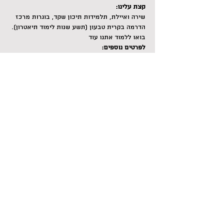
קצת עלינו:
שירה ואיילת, תלמידות תיכון שקד, בוגרות מרכז 
הדרמה בקרית טבעון (תשע שנות לימוד תיאטרון). 
בואו ללמוד אתנו עוד
לפרטים נוספים:
שירה מעין: 058-4475986
איילת לור: 052-3872006
Share this event