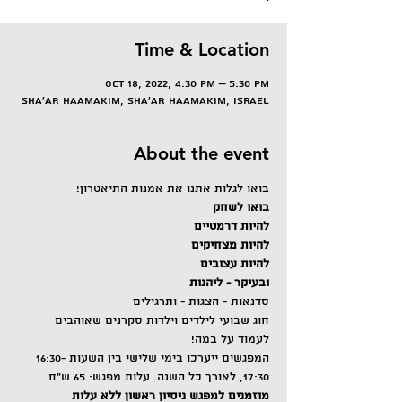
Time & Location
Oct 18, 2022, 4:30 PM – 5:30 PM
Sha'ar HaAmakim, Sha'ar HaAmakim, Israel
About the event
בואו לגלות אתנו את אמנות התיאטרון!
בואו לשחק
להיות דרמטיים
להיות מצחיקים
להיות עצובים
ובעיקר - ליהנות
סדנאות - הצגות - ותרגילים
חוג שבועי לילדים וילדות סקרנים שאוהבים 
לעמוד על במה!
המפגשים ייערכו בימי שלישי בין השעות 16:30-
17:30, לאורך כל השנה. עלות מפגש: 65 ש"ח
מוזמנים למפגש ניסיון ראשון ללא עלות