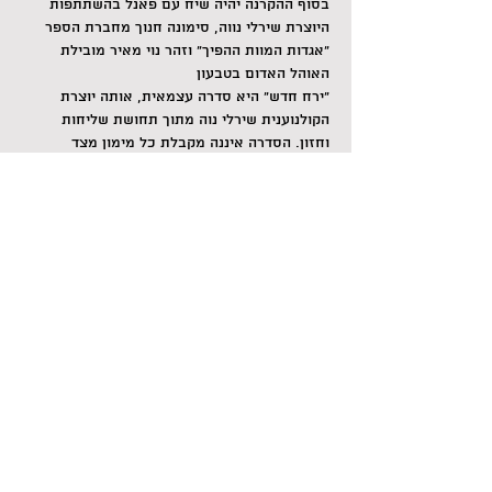
בסוף ההקרנה יהיה שיח עם פאנל בהשתתפות 
היוצרת שירלי נווה, סימונה חנוך מחברת הספר 
"אגדות המוות ההפיך" וזהר נוי מאיר מובילת 
האוהל האדום בטבעון
"ירח חדש" היא סדרה עצמאית, אותה יוצרת 
הקולנוענית שירלי נוה מתוך תחושת שליחות 
וחזון. הסדרה איננה מקבלת כל מימון מצד 
המערכת ותעשיית הטלוויזיה/קולנוע בארץ. היא 
ממומנת אך ורק ע"י הקהילה – נשים וגברים 
ששותפים לחזון, האומר כי ריפוי הנשיות יביא 
לריפוי חברתי בעבור כולם – נשים, גברים, 
צמחים ובעלי חיים.
גם את.ה מוזמנ.ת להצטרף למעגל התמיכה של 
הסדרה, כאן: 
https://bit.ly/3svKMG6
מידע נוסף על הסדרה (תגובות מהצופים, רשימת 
המצולמות, ראיונות עם היוצרת ועוד), כאן: 
https://bit.ly/3wzVUom
לפרטים והרשמה: זוהר נוי מאיר 054-7316529