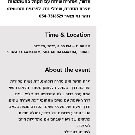
חדש", ואחריה שיחה עם הקהל בהשתתפות
יוצרת הסדרה, שירלי נוה. לפרטים והרשמה:
זוהר נוי מאיר 054-7316529
Time & Location
Oct 20, 2022, 8:00 PM – 11:00 PM
Sha'ar HaAmakim, Sha'ar HaAmakim, Israel
About the event
"ירח חדש" היא סדרה דוקומנטרית נשית מקורית 
ופורצת דרך, שצוללת לעומק מסתרי העולם הנשי 
המתעורר בדור שלנו מתרדמה בת אלפי שנים.
דרך ראיונות עם נשים מתחומי דעת ויצירה שונים, 
ודרך תיעוד של מעגלי נשים, הסדרה נוגעת בכאב 
הנשי הנובע מדורות של דיכוי, ומגלה סודות 
עתיקים של ריפוי שבהם אנו מתחילות היום 
להיזכר.
לצפייה בטריילר: 