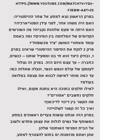
https://www.youtube.com/watch?v=7gU-
f3EBW-A&t=2s
בפרק הראשון נצא למסע אל שחר ההיסטוריה: 
האם היה משהו אחר, לפני עידן הפטריארכיה? 
האם היתה אי פעם אלוהות נקבית? מה השורשים 
הקדומים של המלחמה בין המינים? ומה באמת 
עומד מאחורי המושג "ציד מכשפות"?
פרק 2 לוקח את הסיפור ההיסטורי שראינו בפרק 
1, ובודק כיצד הוא חי בנו ומפעיל אותנו – כנשים, 
כחברה – עד עצם היום הזה. בפרק זה נצלול 
לעומקו של עולם הנפש הנשי, ונעלה שאלות כמו:
עד כמה מותר לאישה לבטא את עצמה במלואה 
בעולם?
לאילו חלקים בתוכה היא נותנת מקום, ואילו 
חלקים נחשבים "אסורים"?
מה הקשר בין דיכוי לדיכאון?
ואיך כל זה קשור לשלגייה?
בפרק הזה אנחנו עושות צעדים ראשונים במסע 
המשותף של נשים לגלות את עצמן מחדש ולשוב 
אל הבית הפנימי האותנטי שלהן.
אתן ואתם מוזמנות.ים בחום להצטרף למסע.