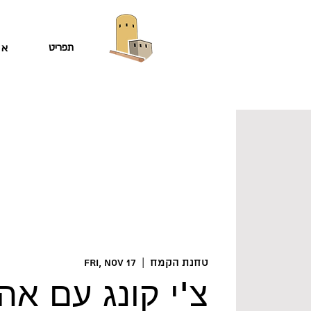
תפריט
או
טחנת הקמח
  |  
Fri, Nov 17
צ'י קונג עם אה