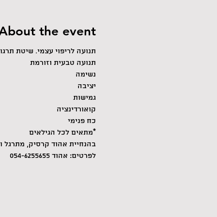
About the event
תנועה לריפוי עצמי. שיטת תרגו
תנועה טבעית וזורמת 
נשימה
יציבה
גמישות
קואורדינציה
כח פנימי
*מתאים לכל הגילאים
בהנחיית אהוד קרסיק, מתרגל ומאמן צ'י קונג מעל 20 שנה.
לפרטים: אהוד 054-6255655