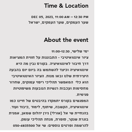
Time & Location
Dec 05, 2023, 11:00 AM – 12:30 PM
שער העמקים, שער העמקים, ישראל
About the event
ימי שלישי, 11:00-12:30
ציור אינטואיטיבי - התבוננות על חווית המציאות 
דרך חיבור לאינטואיציה. בקורס נבין מה היא 
אינטואיציה וכיצד להשתמש בה ביום יום בהבעה 
היצירתית שלנו ובאו מנות. הציור האינטואיטיבי 
הוא כלי  המאפשר תהליכי ריפוי עמוקים, שחרור 
מחסימות ועכבות רגשיות הנובעות משיפוטיות 
פנימית.
המפגשים בקורס יתמקדו בהיבטים של חיינו כמו 
אינטואיציה, הקשבה, שיתוף, לימוד ,כיבוד ועוד.
בהנחיית שי אל (אורלי) נירן יהלום שמאן, אמנית 
בוגרת שנקר, סופרת, מנחה תהליכי עומק.
להרשמה ופרטים נוספים: שי אל 050-4835500