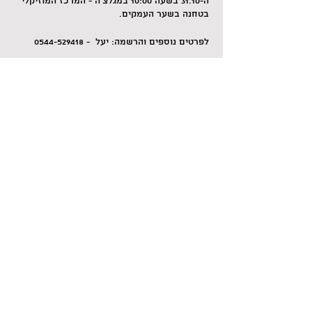
ה-31.10 בשעה 10:00 במגלצ'ה - המרכז המוזיקלי
בטחנה בשער העמקים.
לפרטים נוספים והרשמה: יעל - 0544-529418
לשיתוף