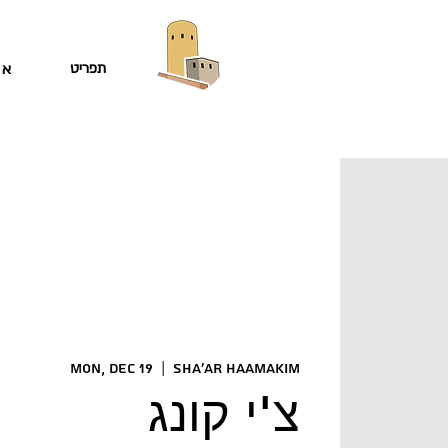
תפריט
או
Mon, Dec 19
  |  
Sha'ar HaAmakim
צ'י קונג