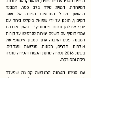
השנים נוספו אגפים שונים, שהעניקו את צורתה
המיוחדת, דמוית טירה בלב כפר. המבנה
הראשון, מגדל התבואות הפונה אל שער
הקיבוץ, תוכנן על ידי שמואל ביקלס ביחד עם
יוסף אידלמן ונחום פסחוביץ'. האמן אברהם
עמרי הוסיף עם השנים יצירות סגרפיטו על קירות
המבנה. פנים המבנה ערוך כמבוך אינסופי של
אולמות, חדרים, מכונות, מגלשות ומגדלים.
בשנת 2016 נסגרה טחנת הקמח והטירה נותרה
ריקה ומפורקת.
עם סגירת הטחנה התגבשה קבוצה שפעלה
למען שימור והחייאת המבנה על ידי הקהילה
ולמענה. בתחילת 2017 העמיד הקיבוץ תקציב
מינימלי למען המטרה והוחל בתהליך שיפוץ. את
הטחנה מפתח ומנהל צוות מהקיבוץ ומקריית
טבעון על בסיס חזון הטחנה, וכיוזמה אזרחית
למען תושבי הסביבה והחברה בכללותה.
המבנה הולך ומתפתח בצורה אורגנית, בהתאם
ליוזמות חדשות, רעיונות וצרכים, על ידי מעגל