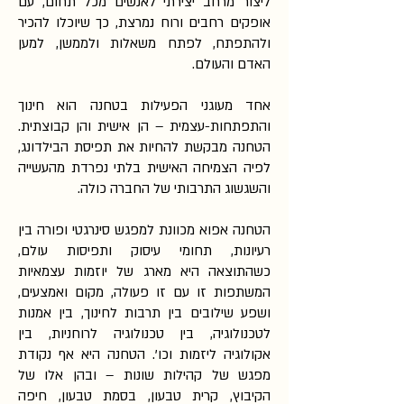
ליצור מרחב יצירתי לאנשים מכל תחום, עם
אופקים רחבים ורוח נמרצת, כך שיוכלו להכיר
ולהתפתח, לפתח משאלות ולממשן, למען
האדם והעולם.
אחד מעוגני הפעילות בטחנה הוא חינוך
והתפתחות-עצמית – הן אישית והן קבוצתית.
הטחנה מבקשת להחיות את תפיסת הבילדונג,
לפיה הצמיחה האישית בלתי נפרדת מהעשייה
והשגשוג התרבותי של החברה כולה.
הטחנה אפוא מכוונת למפגש סינרגטי ופורה בין
רעיונות, תחומי עיסוק ותפיסות עולם,
כשהתוצאה היא מארג של יוזמות עצמאיות
המשתפות זו עם זו פעולה, מקום ואמצעים,
ושפע שילובים בין תרבות לחינוך, בין אמנות
לטכנולוגיה, בין טכנולוגיה לרוחניות, בין
אקולוגיה ליזמות וכו'. הטחנה היא אף נקודת
מפגש של קהילות שונות – ובהן אלו של
הקיבוץ, קרית טבעון, בסמת טבעון, חיפה