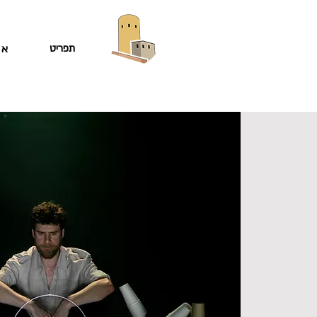
תפריט
או