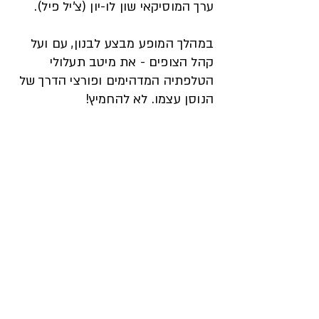
ערך המוסיקאי שון לו-יון (צ'יל פיל).
במהלך המופע מבצע לבנון, עם ועל
קהל הצופים - את מיטב תעלולי
הטלפתיה המדהימים ופורצי הדרך של
הנוסן עצמו. לא להחמיץ!
רעיון וביצוע: ליאם לבנון
כתיבה ובימוי: יונתן לוי
תאורה: נתנאל קפקא
עריכת פסקול: שון לו-יון
עיצוב תכניה: נדב שלו
צילומים: רועי קרואל