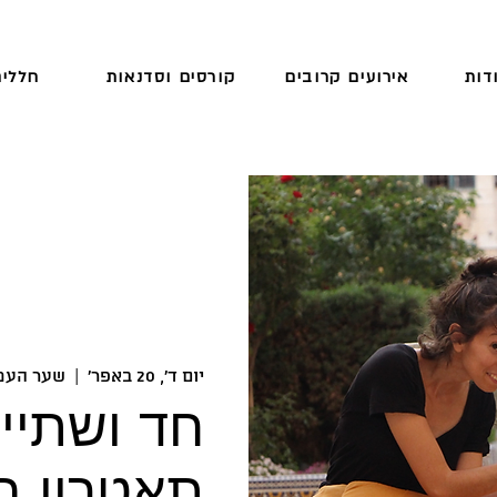
דות
אירועים קרובים
קורסים וסדנאות
חללים
יום ד׳, 20 באפר׳
  |  
שער העמ
חד ושתיים
תאטרון בו