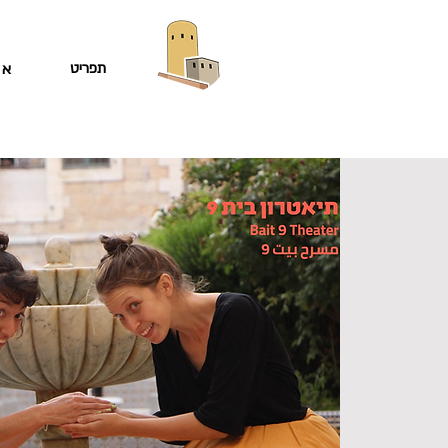
תפריט
או