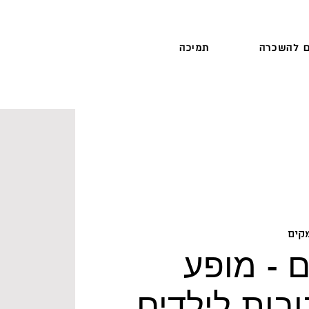
 להשכרה
תמיכה
קים
 - מופע
בות לילדים