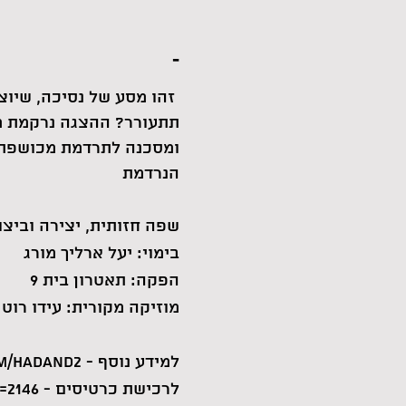
-
זהו מסע של נסיכה, שיוצ
תתעורר? ההצגה נרקמת מ
ומסכנה לתרדמת מכושפת. 
הנרדמת
שפה חזותית, יצירה וביצו
בימוי: יעל ארליך מורג
הפקה: תאטרון בית 9
מוזיקה מקורית: עידו רוט
למידע נוסף - www.facebook.com/hadand2
לרכישת כרטיסים - private.invoice4u.co.il/ClearingNew/Invoice4UClearing.aspx?ProductId=2146