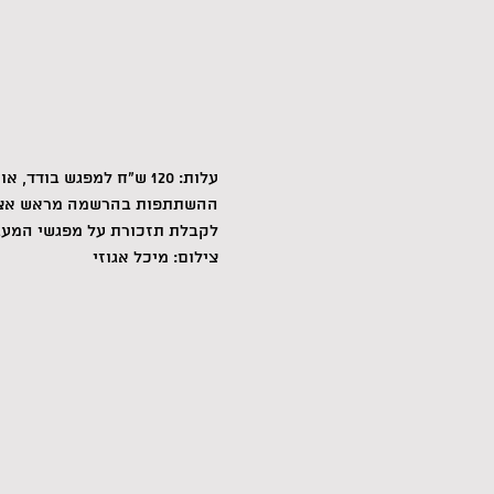
עלות: 120 ש"ח למפגש בודד, או 400 ש"ח לכרטיסיה של 4 מפגשים (לכרטיסיה אין תאריך תפוגה).
ההשתתפות בהרשמה מראש אצל יעל: 9418
לקבלת תזכורת על מפגשי המע
צילום: מיכל אגוזי