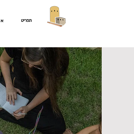
תפריט
או