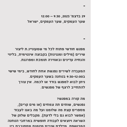
-
29 בדצמ׳ 2023, 9:30 – 12:00
שער העמקים, שער העמקים, ישראל
-
מפגש חודשי פתוח לכל מי שמעוניינ.ת ליצור
שירים (מילים ומנגינות) בקבוצה אינטימית, בליווי
והנחיה עדינים ובאווירה תומכת ומפרגנת.
המעבדה לשירים נפגשת אחת לחודש, בימי שישי
ב9:30-12:00 בטחנה בשער העמקים.
ניתן לבוא למפגש בודד או לכמה. אין צורך
להתחייב לרצף של מפגשים.
מה קורה במפגש?
נפגשים, שותים תה צמחים (או מים קרים),
מספרים קצת מה שלומנו ועל מה באנו לעבוד
(אפשר לבוא גם בלי לדעת). מקבלים שלוק של
השראה ויוצאים לעבודה חופשית במרחבי הטחנה
המכושפת. מיילדת שירים מיומנת מסתובבת בין