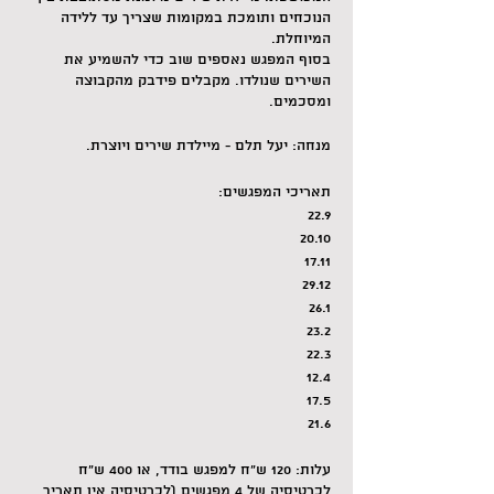
הנוכחים ותומכת במקומות שצריך עד ללידה
המיוחלת.
בסוף המפגש נאספים שוב כדי להשמיע את
השירים שנולדו. מקבלים פידבק מהקבוצה
ומסכמים.
מנחה: יעל תלם - מיילדת שירים ויוצרת.
תאריכי המפגשים:
22.9
20.10
17.11
29.12
26.1
23.2
22.3
12.4
17.5
21.6
עלות: 120 ש"ח למפגש בודד, או 400 ש"ח
לכרטיסיה של 4 מפגשים (לכרטיסיה אין תאריך