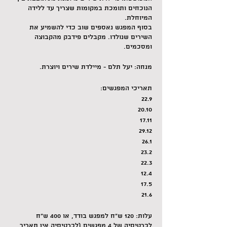
הנוכחים ותומכת במקומות שצריך עד ללידה
המיוחלת.
בסוף המפגש נאספים שוב כדי להשמיע את
השירים שנולדו. מקבלים פידבק מהקבוצה
ומסכמים.
מנחה: יעל תלם - מיילדת שירים ויוצרת.
תאריכי המפגשים:
22.9
20.10
17.11
29.12
26.1
23.2
22.3
12.4
17.5
21.6
עלות: 120 ש"ח למפגש בודד, או 400 ש"ח
לכרטיסיה של 4 מפגשים (לכרטיסיה אין תאריך