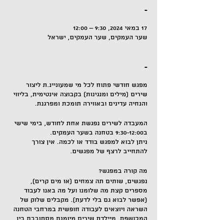
-
17 במאי 2024, 9:30 – 12:00
שער העמקים, שער העמקים, ישראל
-
מפגש חודשי פתוח לכל מי שמעוניינ.ת ליצור
שירים (מילים ומנגינות) בקבוצה אינטימית, בליווי
והנחיה עדינים ובאווירה תומכת ומפרגנת.
המעבדה לשירים נפגשת אחת לחודש, בימי שישי
ב9:30-12:00 בטחנה בשער העמקים.
ניתן לבוא למפגש בודד או לכמה. אין צורך
להתחייב לרצף של מפגשים.
מה קורה במפגש?
נפגשים, שותים תה צמחים (או מים קרים),
מספרים קצת מה שלומנו ועל מה באנו לעבוד
(אפשר לבוא גם בלי לדעת). מקבלים שלוק של
השראה ויוצאים לעבודה חופשית במרחבי הטחנה
המכושפת. מיילדת שירים מיומנת מסתובבת בין