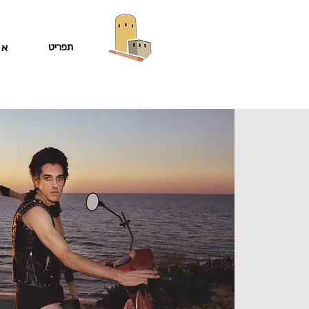
תפריט
או