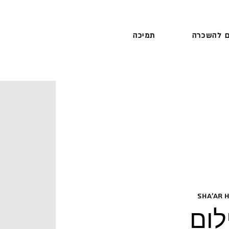
 להשכרה
תמיכה
Sha'ar 
ום