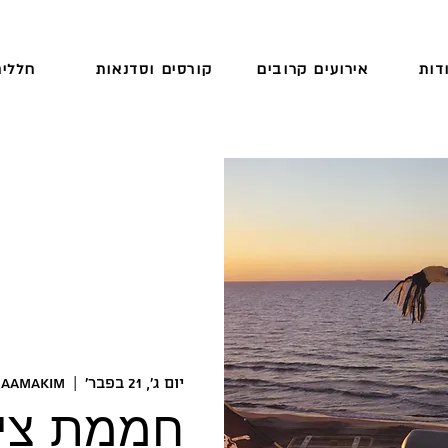
דות
אירועים קרובים
קורסים וסדנאות
חללים
יום ג׳, 21 בפבר׳
  |  
HaAmakim
חממת ציל